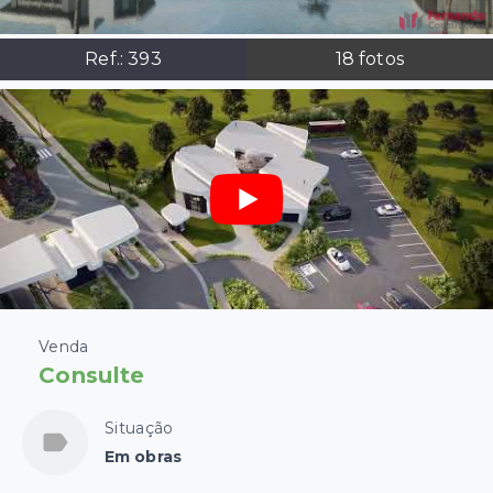
Ref.:
393
18
fotos
Venda
Consulte
Situação
Em obras