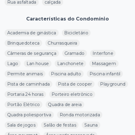
Rua asfaltada
calçada
Características do Condomínio
Academia de ginástica
Bicicletário
Brinquedoteca
Churrasqueira
Câmeras de segurança
Gramado
Interfone
Lago
Lan house
Lanchonete
Massagem
Permite animais
Piscina adulto
Piscina infantil
Pista de caminhada
Pista de cooper
Playground
Portaria 24 horas
Porteiro eletrônico
Portão Elétrico
Quadra de areia
Quadra poliesportiva
Ronda motorizada
Sala de jogos
Salão de festas
Sauna