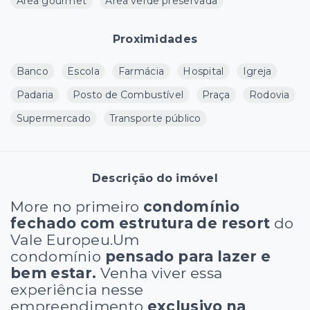
Área gourmet
Área verde preservada
Proximidades
Banco
Escola
Farmácia
Hospital
Igreja
Padaria
Posto de Combustível
Praça
Rodovia
Supermercado
Transporte público
Descrição do imóvel
More no primeiro
condomínio
fechado com estrutura de resort
do
Vale Europeu.Um
condomínio
pensado para lazer e
bem estar.
Venha viver essa
experiência nesse
empreendimento
exclusivo na