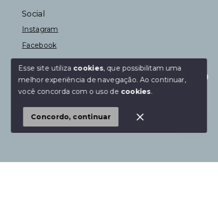
Social
Instagram
Facebook
Esse site utiliza
cookies
, que possibilitam uma
melhor experiência de navegação.
Ao continuar,
© Copyright 2026 - Fernando Construções
Olá! Estamos disponíveis para te ajudar.
você concorda com o uso de
cookies
.
Incorporadora e Imóveis - Todos os direitos
reservados
1
Concordo, continuar
SITE PARA IMOBILIARIA
Início
Histórico
Favoritos