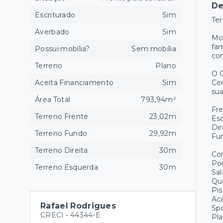
De
Escriturado
Sim
Te
Averbado
Sim
Mor
fam
Possui mobília?
Sem mobília
co
Terreno
Plano
O 
Aceita Financiamento
Sim
Cen
sua
Área Total
793,94m²
Fre
Terreno Frente
23,02m
Es
Dir
Terreno Fundo
29,92m
Fu
Terreno Direita
30m
Co
Por
Terreno Esquerda
30m
Sal
Qua
Pis
Ac
Rafael Rodrigues
Spo
CRECI -
44344-E
Pl