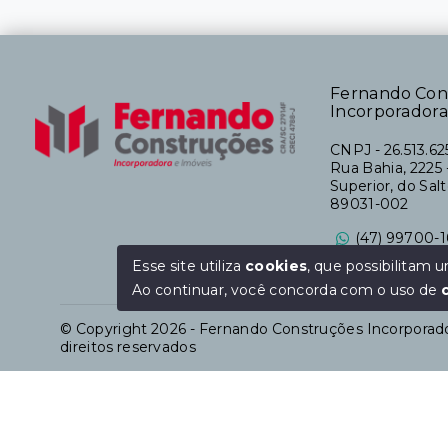
Fernando Con
Incorporadora
CNPJ
-
26.513.6
Rua Bahia, 2225 -
Superior, do Sal
89031-002
(47) 99700-1
Ver e-mail
Esse site utiliza
cookies
, que possibilitam
Ao continuar, você concorda com o uso de
© Copyright 2026 - Fernando Construções Incorporado
direitos reservados