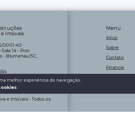
struções
Menu
 e Imóveis
Início
25/0001-40
Sobre
 Sala 14 - Piso
to - Blumenau/SC,
Contato
Financie
654
Negocie seu
 uma melhor experiência de navegação.
cookies
.
ra e Imóveis - Todos os