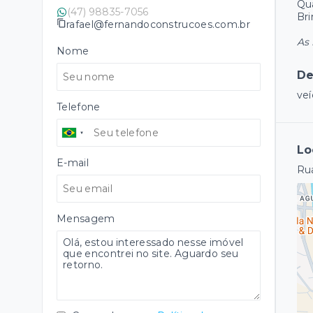
Qu
(47) 98835-7056
Br
rafael@fernandoconstrucoes.com.br
As 
Nome
De
veí
Telefone
Lo
E-mail
Rua
Mensagem