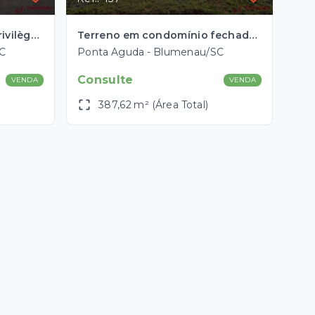
Terreno no condomínio Privilège com aproximadamente 397 m2 no bairro Ponta Aguda em Blumenau-SC
Terreno em condomínio fechado com aprox. 387 m2 no bairro Ponta Aguda em Blumenau-SC
C
Ponta Aguda - Blumenau/SC
Consulte
VENDA
VENDA
387,62 m² (Área Total)