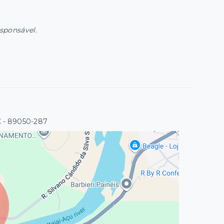
esponsável.
C
- 89050-287