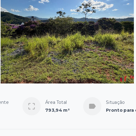
ente
Área Total
Situação
793,94 m²
Pronto para 