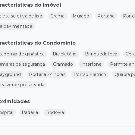
racterísticas do Imóvel
leta seletiva de lixo
Grama
Murado
Portaria
Ronda
ua pavimentada
racterísticas do Condomínio
cademia de ginástica
Bicicletário
Brinquedoteca
Cerc
âmeras de segurança
Gramado
Interfone
Permite an
layground
Portaria 24 horas
Portão Elétrico
Quadra po
rea verde preservada
oximidades
ospital
Padaria
Rodovia