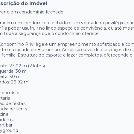
scrição do imóvel
rreno em condomínio fechado
ar em um condomínio fechado é um verdadeiro privilégio, não 
ília poder usufruir no lindo espaço de convivência, ou até me
m toda a segurança que o condomínio oferece!
Condomínio Privilège é um
empreendimento sofisticado e com 
tro da cidade de Blumenau. Ampla área verde e espaços de c
 família. Estrutura de esporte e lazer completos, oferecendo 
nte: 23,02 m (2 lotes)
querda: 30 m
eita: 30 m
ndos: 29,92 m
ndomínio:
taria
ão de festas
dra de tênis
cina
ademia
rt bar
ayground