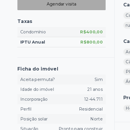
Agendar visita
Ca
Co
Taxas
r
Condomínio
R$400,00
Ca
IPTU Anual
R$800,00
A
C
Ficha do imóvel
P
Aceita permuta?
Sim
Á
Idade do imóvel
21 anos
Pr
Incorporação
12-44.711
H
Perfil
Residencial
Posição solar
Norte
Situação
Pronto para construir