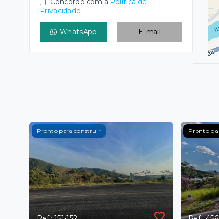
Concordo com a
Política de
Privacidade
WhatsApp
E-mail
Pronto para construir
Pronto par
Ref.: 151-152
Ref.: 456