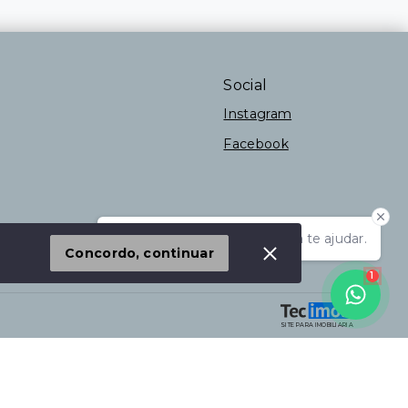
Social
Instagram
Facebook
 Imóvel
Olá! Estamos disponíveis para te ajudar.
Concordo, continuar
1
SITE PARA IMOBILIARIA