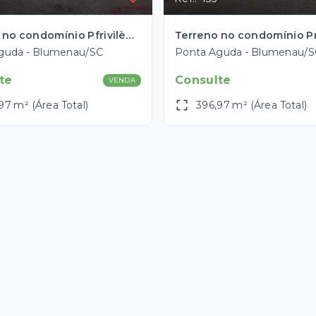
Terreno no condomínio Pfrivilège no bairro Ponta Aguda em Blumenau com aprox. 397 m2
guda - Blumenau/SC
Ponta Aguda - Blumenau/S
te
Consulte
VENDA
97 m² (Área Total)
396,97 m² (Área Total)