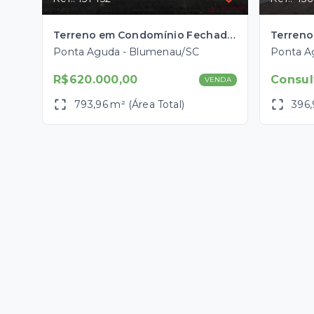
Terreno em Condomínio Fechado no bairro Ponta Aguda em Blumenau-SC com aprox. 793 m2.
Ponta Aguda - Blumenau/SC
Ponta A
R$620.000,00
Consul
VENDA
793,96 m² (Área Total)
396,