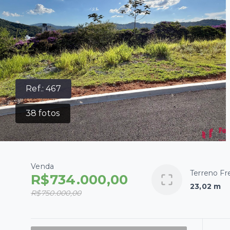
Ref.:
467
38
fotos
Venda
Terreno Fr
R$734.000,00
23,02 m
R$750.000,00