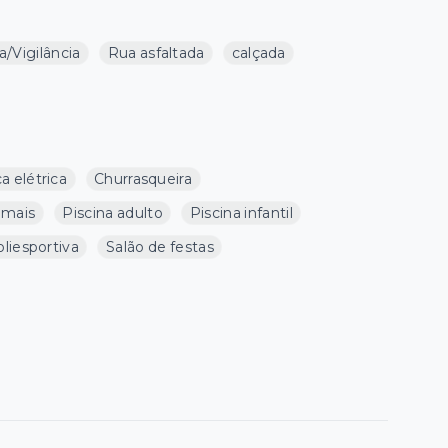
/Vigilância
Rua asfaltada
calçada
a elétrica
Churrasqueira
imais
Piscina adulto
Piscina infantil
liesportiva
Salão de festas