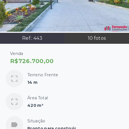
Ref.:
443
10
fotos
Venda
R$726.700,00
Terreno Frente
14 m
Área Total
420 m²
Situação
Pronto para construir