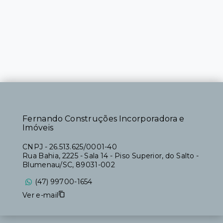
Fernando Construções Incorporadora e
Imóveis
CNPJ
-
26.513.625/0001-40
Rua Bahia, 2225 - Sala 14 - Piso Superior, do Salto -
Blumenau/SC, 89031-002
(47) 99700-1654
Ver e-mail