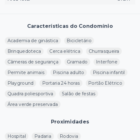
Características do Condomínio
Academia de ginástica
Bicicletário
Brinquedoteca
Cerca elétrica
Churrasqueira
Câmeras de segurança
Gramado
Interfone
Permite animais
Piscina adulto
Piscina infantil
Playground
Portaria 24 horas
Portão Elétrico
Quadra poliesportiva
Salão de festas
Área verde preservada
Proximidades
Hospital
Padaria
Rodovia