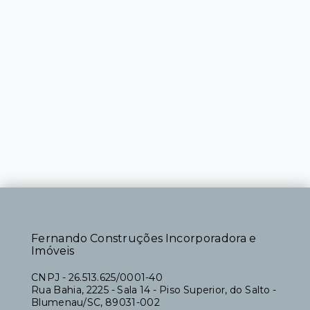
Fernando Construções Incorporadora e
Imóveis
CNPJ
-
26.513.625/0001-40
Rua Bahia, 2225 - Sala 14 - Piso Superior, do Salto -
Blumenau/SC, 89031-002