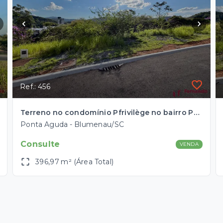
Ref.: 456
Terreno no condomínio Pfrivilège no bairro Ponta Aguda em Blumenau com aprox. 397 m2
Ponta Aguda - Blumenau/SC
Consulte
VENDA
396,97 m² (Área Total)